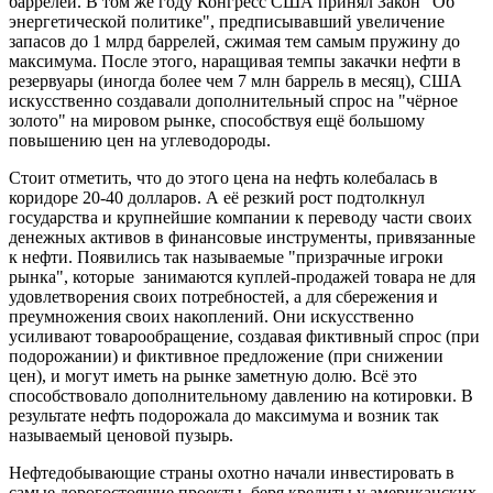
баррелей. В том же году Конгресс США принял Закон "Об
энергетической политике", предписывавший увеличение
запасов до 1 млрд баррелей, сжимая тем самым пружину до
максимума. После этого, наращивая темпы закачки нефти в
резервуары (иногда более чем 7 млн баррель в месяц), США
искусственно создавали дополнительный спрос на "чёрное
золото" на мировом рынке, способствуя ещё большому
повышению цен на углеводороды.
Стоит отметить, что до этого цена на нефть колебалась в
коридоре 20-40 долларов. А её резкий рост подтолкнул
государства и крупнейшие компании к переводу части своих
денежных активов в финансовые инструменты, привязанные
к нефти. Появились так называемые "призрачные игроки
рынка", которые занимаются куплей-продажей товара не для
удовлетворения своих потребностей, а для сбережения и
преумножения своих накоплений. Они искусственно
усиливают товарообращение, создавая фиктивный спрос (при
подорожании) и фиктивное предложение (при снижении
цен), и могут иметь на рынке заметную долю. Всё это
способствовало дополнительному давлению на котировки. В
результате нефть подорожала до максимума и возник так
называемый ценовой пузырь.
Нефтедобывающие страны охотно начали инвестировать в
самые дорогостоящие проекты, беря кредиты у американских