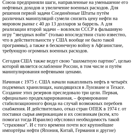
Союза предприняли шаги, направленные на уменьшение его
нефтяных доходов и увеличение военных расходов. Для
решения первой задачи Соединённые Штаты путём
различных манипуляций сумели снизить цену нефти на
мировом рынке c 40 до 13 долларов за баррель. А для
реализации второй задачи – вовлекли СССР в фальшивую
игру "звездных войн" (только впоследствии стало известно,
что в действительности у США вообще не было такой
программы), а также в бесконечную войну в Афганистане,
требующую огромных военных расходов.
Сегодня США также ведут свою "шахматную партию", целью
которой является ослабление России, в том числе и путём
манипулирования нефтяными ценами.
Начиная с 1975 г. США начали накапливать нефть в четырёх
подземных хранилищах, находящихся в Луизиане и Техасе.
Создание этих резервов преследовало три цели. Первая,
официально продекларированная, – формирование
стабилизационного фонда на случай возможных перебоев
снабжения. И действительно, отказ стран ОПЕК в 1974 г. от
поставки сырья американцам и их союзникам (всем, кто
помогал тогда Израилю) обусловил необходимость такой
"страховки". И с того времени почти все крупнейшие
импортёры нефти (Япония, Китай, Германия и другие)