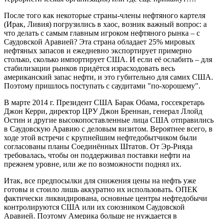
После того как некоторые страны-члены нефтяного картеля
(Ирак, Ливия) погрузились в хаос, возник важный вопрос: а
что делать с самым главным игроком нефтяного рынка – с
Саудовской Аравией? Эта страна обладает 25% мировых
нефтяных запасов и ежедневно экспортирует примерно
столько, сколько импортирует США. И если её ослабить – для
стабилизации рынков придётся израсходовать весь
американский запас нефти, и это губительно для самих США.
Поэтому пришлось поступать с саудитами "по-хорошему".
В марте 2014 г. Президент США Барак Обама, госсекретарь
Джон Керри, директор ЦРУ Джон Бреннан, генерал Ллойд
Остин и другие высокопоставленные лица США отправились
в Саудовскую Аравию с деловым визитом. Вероятнее всего, в
ходе этой встречи c крупнейшим нефтедобытчиком были
согласованы планы Соединённых Штатов. От Эр-Рияда
требовалась, чтобы он поддерживал поставки нефти на
прежнем уровне, или же по возможности поднял их.
Итак, все предпосылки для снижения цены на нефть уже
готовы и стоило лишь аккуратно их использовать. ОПЕК
фактически ликвидирована, основные центры нефтедобычи
контролируются США или их союзником Саудовской
Аравией. Поэтому Америка больше не нуждается в