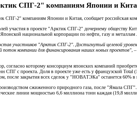
рктик СПГ-2" компаниям Японии и Кит
к СПГ-2" компаниям Японии и Китая, сообщает российская ком
лей участия в проекте "Арктик СПГ-2" дочернему обществу Ки
Японской национальной корпорации по нефти, газу и металлам 
состав участников "Арктик СПГ-2". Достигнутый целевой уров
 поток компании для финансирования наших новых проектов"
, 
, согласно которому консорциум японских компаний приобрете
н СПГ с проекта. Доля в проекте уже есть у французской Total
, после закрытия всех сделок у "НОВАТЭКа" останется 60% в 
оизводством сжиженного природного газа, после "Ямала СПГ". 
ческие линии мощностью 6,6 миллиона тонн каждая (19,8 миллио