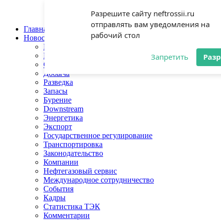
Jump to Navigation
Разрешите сайту neftrossii.ru
отправлять вам уведомления на
Главная
рабочий стол
Новости
Нефть
Газ
Запретить
Раз
Отрасль
Добыча
Разведка
Запасы
Бурение
Downstream
Энергетика
Экспорт
Государственное регулирование
Транспортировка
Законодательство
Компании
Нефтегазовый сервис
Международное сотрудничество
События
Кадры
Статистика ТЭК
Комментарии