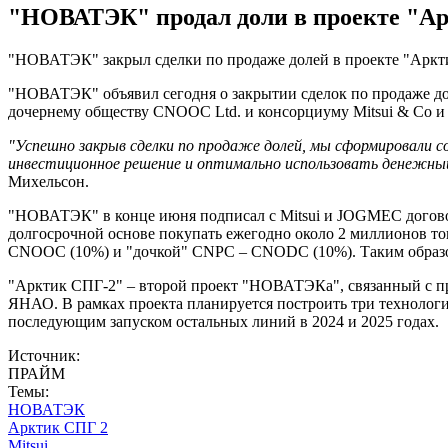
"НОВАТЭК" продал доли в проекте "А
"НОВАТЭК" закрыл сделки по продаже долей в проекте "Аркти
"НОВАТЭК" объявил сегодня о закрытии сделок по продаже до
дочернему обществу CNOOC Ltd. и консорциуму Mitsui & Co и 
"Успешно закрыв сделки по продаже долей, мы сформировали 
инвестиционное решение и оптимально использовать денежный
Михельсон.
"НОВАТЭК" в конце июня подписал с Mitsui и JOGMEC договор
долгосрочной основе покупать ежегодно около 2 миллионов тон
CNOOC (10%) и "дочкой" CNPC – CNODC (10%). Таким образом
"Арктик СПГ-2" – второй проект "НОВАТЭКа", связанный с пр
ЯНАО. В рамках проекта планируется построить три технологи
последующим запуском остальных линий в 2024 и 2025 годах.
Источник:
ПРАЙМ
Темы:
НОВАТЭК
Арктик СПГ 2
Mitsui