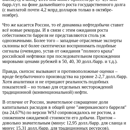
барр./сут. на фоне дальнейшего роста государственного долга
(с выплатой почти 4,2 млрд долларов только в октябре-
ноябре).
Что же касается России, то её динамика нефтедобычи ставит
всё новые рекорды. И в связи с этим ожидания роста
себестоимости барреля не представляются столь уж
однозначными. Более того – западные отраслевые эксперты
склонны всё более скептически воспринимать подобные
сигналы (очевидно, устав от ожидания "полного краха"
российской нефтянки при последовательном прохождении
мировыми ценами рубежей в 50, 40, 30 долл./барр. и т.д.).
Правда, скепсис вызывают и противоположные оценки –
вроде безубыточного производства на уровне 2-2,7 долл./барр.
Хотя аналитики и не отрицают реальность подобных
показателей – но только для отдельных месторождений
традиционной (конвенциональной) нефти.
В отличие от России, значительное сокращение доли
капитальных расходов в общей цене "американского барреля"
(на 24,67%) по версии WSJ сопровождалось не ростом, а
снижением ожидаемой стоимости его добычи. Притом –
довольно значительным (минус 12,95 долл./барр. для сланца и
минус 15,31 долл./барр. для традиционных ресурсов).