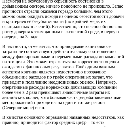
Несмотря на безусловную серьёзность обстановки в
добывающем секторе, ничего подобного не произошло. Запас
прочности отрасли оказался гораздо большим, чем этого
можно было ожидать исходя из оценок себестоимости добычи
и критериев её безубыточности (по крайней мере, их
официальных значений). Естественно, это не способствовало
росту доверия к этим данным в экспертной среде, в первую
очередь, на Западе.
В частности, отмечается, что приводимые капитальные
затраты не соответствуют действительному соотношению
между фиксированными и переменными расходами компаний
на эти цели. Это может отражаться на корректности оценки
ожидаемых финансовых результатов. Ещё одним важным
аспектом критики является недостаточно прозрачное
объединение расходов по графе оперативных затрат, что
приводит к появлению неоднозначных оценок. Например,
оперативные расходы норвежских добывающих компаний
более чем в 2 раза превышают аналогичные затраты их
английских коллег, хотя большая часть разрабатываемых ими
месторождений приходится на один и тот же регион
(Северное море) и т.п.
В качестве основного оправдания названных недостатков, как
правило, приводится фактор средних цифр – то есть