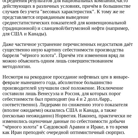
осреднения результатов для национальных компаний,часто
действующих в различных условиях, причём в большинстве
случаев без учета "весовых характеристик". К тому же не
представляется оправданным выведение
среднестатистических показателей для конвенциональной
(традиционной) и сланцевой/битумозной нефти (например,
для США и Канады).
Даже частичное устранение перечисленных недостатков даёт
существенно иную картину себестоимости производства
барреля "чёрного золота". Причём эти изменения вряд ли
можно объяснить одним лишь совершенствованием
методологии.
Несмотря на рекордное проседание нефтяных цен в январе-
феврале нынешнего года, абсолютное большинство
производителей улучшили своё положение. Исключение
составили лишь Венесуэла и Россия, для которых порог
себестоимости был приподнят (на 4 и 2 долл./барр.,
соответственно). Лидерами по снижению этого показателя
(вполне ожидаемо) оказались США и Канада, а также
(несколько неожиданно) Норвегия. Наконец, практически не
изменились оценочные данные по себестоимости добычи
"чёрного золота" в Саудовской Аравии и Ираке, в то время
как Иран преподнёс очередной оптимистичный сюрприз.