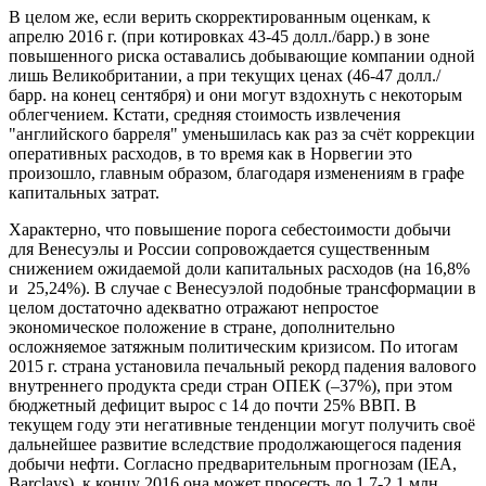
В целом же, если верить скорректированным оценкам, к
апрелю 2016 г. (при котировках 43-45 долл./барр.) в зоне
повышенного риска оставались добывающие компании одной
лишь Великобритании, а при текущих ценах (46-47 долл./
барр. на конец сентября) и они могут вздохнуть с некоторым
облегчением. Кстати, средняя стоимость извлечения
"английского барреля" уменьшилась как раз за счёт коррекции
оперативных расходов, в то время как в Норвегии это
произошло, главным образом, благодаря изменениям в графе
капитальных затрат.
Характерно, что повышение порога себестоимости добычи
для Венесуэлы и России сопровождается существенным
снижением ожидаемой доли капитальных расходов (на 16,8%
и 25,24%). В случае с Венесуэлой подобные трансформации в
целом достаточно адекватно отражают непростое
экономическое положение в стране, дополнительно
осложняемое затяжным политическим кризисом. По итогам
2015 г. страна установила печальный рекорд падения валового
внутреннего продукта среди стран ОПЕК (–37%), при этом
бюджетный дефицит вырос с 14 до почти 25% ВВП. В
текущем году эти негативные тенденции могут получить своё
дальнейшее развитие вследствие продолжающегося падения
добычи нефти. Согласно предварительным прогнозам (IEA,
Barclays), к концу 2016 она может просесть до 1,7-2,1 млн