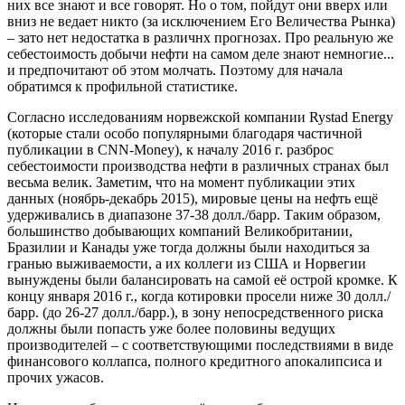
них все знают и все говорят. Но о том, пойдут они вверх или
вниз не ведает никто (за исключением Его Величества Рынка)
– зато нет недостатка в различнх прогнозах. Про реальную же
себестоимость добычи нефти на самом деле знают немногие...
и предпочитают об этом молчать. Поэтому для начала
обратимся к профильной статистике.
Согласно исследованиям норвежской компании Rystad Energy
(которые стали особо популярными благодаря частичной
публикации в CNN-Money), к началу 2016 г. разброс
себестоимости производства нефти в различных странах был
весьма велик. Заметим, что на момент публикации этих
данных (ноябрь-декабрь 2015), мировые цены на нефть ещё
удерживались в диапазоне 37-38 долл./барр. Таким образом,
большинство добывающих компаний Великобритании,
Бразилии и Канады уже тогда должны были находиться за
гранью выживаемости, а их коллеги из США и Норвегии
вынуждены были балансировать на самой её острой кромке. К
концу января 2016 г., когда котировки просели ниже 30 долл./
барр. (до 26-27 долл./барр.), в зону непосредственного риска
должны были попасть уже более половины ведущих
производителей – c соответствующими последствиями в виде
финансового коллапса, полного кредитного апокалипсиса и
прочих ужасов.