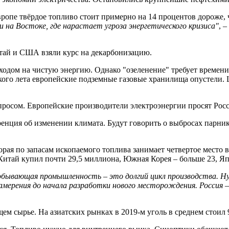
вропе твёрдое топливо стоит примерно на 14 процентов дороже, 
и на Востоке, где нарастает угроза энергетического кризиса"
, 
итай и США взяли курс на декарбонизацию.
одом на чистую энергию. Однако "озеленение" требует времени.
ого лета европейские подземные газовые хранилища опустели. 
спросом. Европейские производители электроэнергии просят Рос
ренция об изменении климата. Будут говорить о выбросах парни
рая по запасам ископаемого топлива занимает четвертое место в 
Китай купил почти 29,5 миллиона, Южная Корея – больше 23, Япо
обывающая промышленность – это долгий цикл производства. 
мерения до начала разработки нового месторождения. Россия – 
 сырье. На азиатских рынках в 2019-м уголь в среднем стоил 90