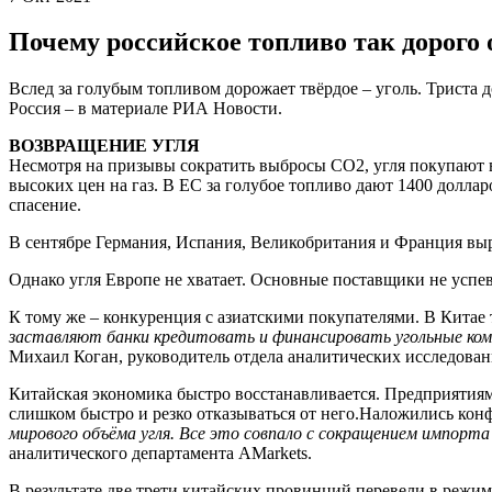
Почему российское топливо так дорого 
Вслед за голубым топливом дорожает твёрдое – уголь. Триста д
Россия – в материале РИА Новости.
ВОЗВРАЩЕНИЕ УГЛЯ
Несмотря на призывы сократить выбросы CO2, угля покупают вс
высоких цен на газ. В ЕС за голубое топливо дают 1400 долла
спасение.
В сентябре Германия, Испания, Великобритания и Франция выра
Однако угля Европе не хватает. Основные поставщики не успе
К тому же – конкуренция с азиатскими покупателями. В Китае 
заставляют банки кредитовать и финансировать угольные ком
Михаил Коган, руководитель отдела аналитических исследов
Китайская экономика быстро восстанавливается. Предприятиям
слишком быстро и резко отказываться от него.Наложились ко
мирового объёма угля. Все это совпало с сокращением импорт
аналитического департамента AMarkets.
В результате две трети китайских провинций перевели в режи