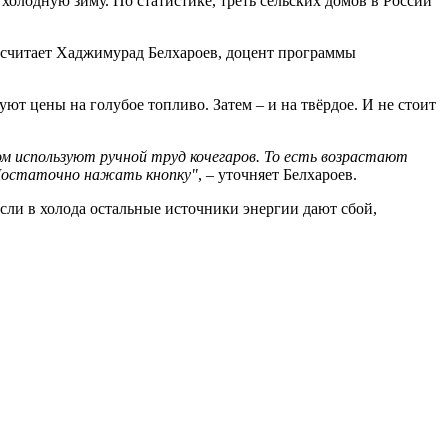
олодную зиму. По статистике, треть сельских домов в России
– считает Хаджимурад Белхароев, доцент программы
ют цены на голубое топливо. Затем – и на твёрдое. И не стоит
ом используют ручной труд кочегаров. То есть возрастают
 Достаточно нажать кнопку"
, – уточняет Белхароев.
если в холода остальные источники энергии дают сбой,