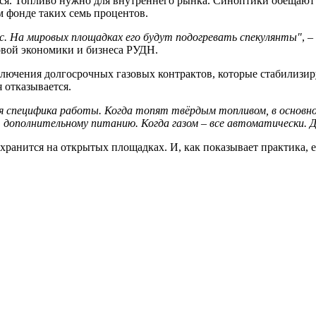
ся. Топливо нужно для внутреннего рынка. Синоптики обещают х
м фонде таких семь процентов.
. На мировых площадках его будут подогревать спекулянты"
, 
овой экономики и бизнеса РУДН.
ключения долгосрочных газовых контрактов, которые стабилизиру
я отказывается.
ая специфика работы. Когда топят твёрдым топливом, в основн
, дополнительному питанию. Когда газом – все автоматически.
 хранится на открытых площадках. И, как показывает практика, 