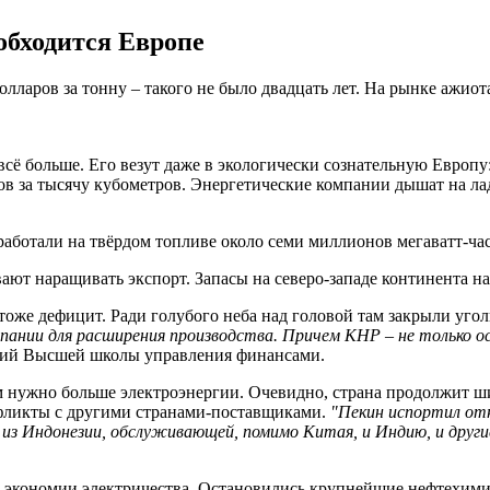
обходится Европе
олларов за тонну – такого не было двадцать лет. На рынке ажиот
ё больше. Его везут даже в экологически сознательную Европу:
ров за тысячу кубометров. Энергетические компании дышат на ла
ботали на твёрдом топливе около семи миллионов мегаватт-часо
вают наращивать экспорт. Запасы на северо-западе континента 
тоже дефицит. Ради голубого неба над головой там закрыли уго
пании для расширения производства. Причем КНР – не только о
аний Высшей школы управления финансами.
 нужно больше электроэнергии. Очевидно, страна продолжит ши
нфликты с другими странами-поставщиками.
"Пекин испортил отн
а из Индонезии, обслуживающей, помимо Китая, и Индию, и друг
м экономии электричества. Остановились крупнейшие нефтехими