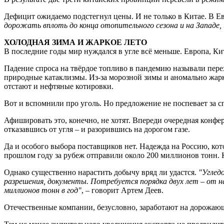
Дефицит ожидаемо подстегнул цены. И не только в Китае. В Е
дорожать вплоть до конца отопительного сезона и на Западе, 
ХОЛОДНАЯ ЗИМА И ЖАРКОЕ ЛЕТО
В последние годы мир нуждался в угле всё меньше. Европа, К
Падение спроса на твёрдое топливо в пандемию называли перех
природные катаклизмы. Из-за морозной зимы и аномально жарк
отстают и нефтяные котировки.
Вот и вспомнили про уголь. Но предложение не поспевает за 
Афишировать это, конечно, не хотят. Впереди очередная конфе
отказавшись от угля – и разорившись на дорогом газе.
Да и особого выбора поставщиков нет. Надежда на Россию, кото
прошлом году за рубеж отправили около 200 миллионов тонн. 
Однако существенно нарастить добычу вряд ли удастся.
"Углед
разрешения, документы. Потребуется порядка двух лет – от на
миллионов тонн в год"
, – говорит Артем Деев.
Отечественные компании, безусловно, заработают на дорожающем