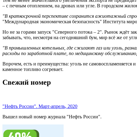
Тем не менее значительного увеличения экспорта не предвидит
– с печным отоплением, на дровах или угле. В городском жило
"В краткосрочной перспективе сохранится ажиотажный спрос
"Международная экономическая безопасность" Института мир
Но не за горами запуск "Северного потока – 2". Рынок ждёт за
забывать, что, несмотря на сегодняшний бум, мир всё же от угл
"В промышленных котельных, где сжигают газ или уголь, разн
расходы по заработной плате, по медицинскому обслуживанию
Впрочем, есть и преимущества: уголь не самовоспламеняется и
каменное топливо согревает.
Свежий номер
"Нефть России". Март-апрель, 2020
Вышел новый номер журнала "Нефть России".