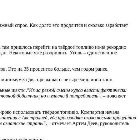
ажный спрос. Как долго это продлится и сколько заработает
 там пришлось перейти на твёрдое топливо из-за рекордно
дан. Некоторые уже разорились. Уголь – единственное
в. Это на 35 процентов больше, чем годом ранее.
на минимуме: едва превышают четыре миллиона тонн.
льные шахты.
"Из-за резкой смены курса власти фактически
сновной добытчик, но и главный потребитель"
, – поясняет
роко использовать твёрдое топливо. Компартия начала
ошения с Австралией, где производят около восьми процентов
ие азиатские страны"
, – отмечает Артем Деев, руководитель
ческие предприятия.