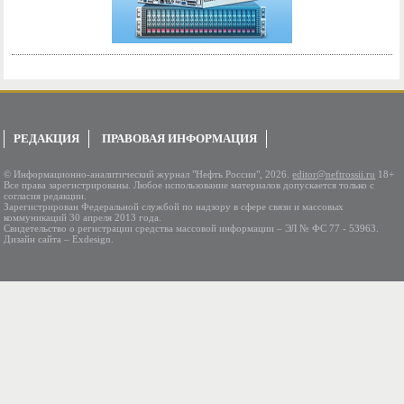
РЕДАКЦИЯ
ПРАВОВАЯ ИНФОРМАЦИЯ
© Информационно-аналитический журнал "Нефть России", 2026.
editor@neftrossii.ru
18+
Все права зарегистрированы. Любое использование материалов допускается только с
согласия редакции.
Зарегистрирован Федеральной службой по надзору в сфере связи и массовых
коммуникаций 30 апреля 2013 года.
Свидетельство о регистрации средства массовой информации – ЭЛ № ФС 77 - 53963.
Дизайн сайта – Exdesign.