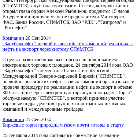
Санкт-Петербургская международная товарно-сырьевая биржа
(СПбМТСБ) запустила торги газом. Сессия, которую лично
открыл глава биржи Алексей Рыбников, продлится 15 часов.
В церемонии приняли участие представители Минэнерго,
ФАС, Банка России, СПбМТСБ, ЗАО "РДК", "Газпрома" и
"Роснефти".
Компании
26 Сен 2014
"Зарубежнефть" первой из российских компаний реализовала
нефть на экспорт через систему СПбМТСБ
С целью развития биржевых торгов с использованием
электронных торговых площадок, 24 сентября 2014 года ОАО
"Зарубежнефть" совместно с Санкт-Петербургской
Международной Товарно-сырьевой Биржей ("СПбМТСБ"),
первой из российских нефтегазовых компаний организовала и
провела процедуру по реализации нефти на экспорт в объеме
300 тыс тонн через электронную торговую площадку "Торг-i",
обслуживаемую "СПбМТСБ", в которой приняли участие
торговые подразделения крупных иностранных нефтяных
компаний и международные трейдеры.
Компании
25 Сен 2014
Биржевые торги природным газом почти готовы к старту
25 сентября 2014 года состоялось совместное заседание