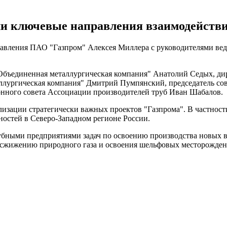
ли ключевые направления взаимодейств
я правления ПАО "Газпром" Алексея Миллера с руководителями 
"Объединенная металлургическая компания" Анатолий Седых, д
аллургическая компания" Дмитрий Пумпянский, председатель с
онного совета Ассоциации производителей труб Иван Шабалов.
лизации стратегически важных проектов "Газпрома". В частност
ностей в Северо-Западном регионе России.
ными предприятиями задач по освоению производства новых вид
 сжижению природного газа и освоения шельфовых месторожден