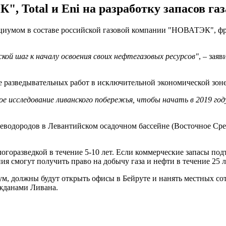
 Total и Eni на разработку запасов газ
циумом в составе российской газовой компании "НОВАТЭК", фран
кой шаг к началу освоения своих нефтегазовых ресурсов"
, – зая
е разведывательных работ в исключительной экономической зоне 
 исследование ливанского побережья, чтобы начать в 2019 году 
еводородов в Левантийском осадочном бассейне (Восточное Сред
горазведкой в течение 5-10 лет. Если коммерческие запасы под
ия смогут получить право на добычу газа и нефти в течение 25 л
ум, должны будут открыть офисы в Бейруте и нанять местных со
ажданами Ливана.