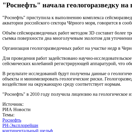
"Роснефть" начала геологоразведку на
"Роснефть" приступила к выполнению комплекса сейсморазве
акватории российского сектора Чёрного моря, говорится в со
Объём сейсморазведочных работ методом 3D составит более тр
съемка поверхности дна многолучевым эхолотом для уточнения
Организация геологоразведочных работ на участке недр в Че
Для проведения работ задействовано научно-исследовательско
сейсмических колебаний регистрирующей аппаратурой, что обе
В результате исследований будут получены данные о геологиче
объекты и минимизировать геологические риски. Геологоразв
воздействие на окружающую среду соответствует нормам.
"Роснефть" в 2010 году получила лицензию на геологическое и
Источник:
РИА Новости
Темы:
Роснефть
РН-Эксплорейшн
континентальный шельф