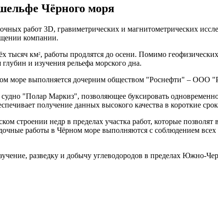
 шельфе Чёрного моря
дочных работ 3D, гравиметрических и магнитометрических исс
общении компании.
ёх тысяч км
, работы продлятся до осени. Помимо геофизически
2
 глубин и изучения рельефа морского дна.
рном море выполняется дочерним обществом "Роснефти" – ООО 
е судно "Полар Маркиз", позволяющее буксировать одновременно
спечивает получение данных высокого качества в короткие срок
ском строении недр в пределах участка работ, которые позволя
едочные работы в Чёрном море выполняются с соблюдением всех
зучение, разведку и добычу углеводородов в пределах Южно-Чер