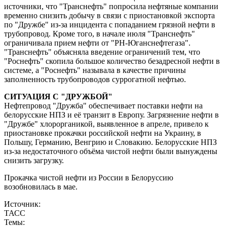
источники, что "Транснефть" попросила нефтяные компании
временно снизить добычу в связи с приостановкой экспорта
по "Дружбе" из-за инцидента с попаданием грязной нефти в
трубопровод. Кроме того, в начале июля "Транснефть"
ограничивала прием нефти от "РН-Юганснефтегаза".
"Транснефть" объясняла введение ограничений тем, что
"Роснефть" скопила большое количество безадресной нефти в
системе, а "Роснефть" называла в качестве причины
заполненность трубопроводов суррогатной нефтью.
СИТУАЦИЯ С "ДРУЖБОЙ"
Нефтепровод "Дружба" обеспечивает поставки нефти на
белорусские НПЗ и её транзит в Европу. Загрязнение нефти в
"Дружбе" хлорорганикой, выявленное в апреле, привело к
приостановке прокачки российской нефти на Украину, в
Польшу, Германию, Венгрию и Словакию. Белорусские НПЗ
из-за недостаточного объёма чистой нефти были вынуждены
снизить загрузку.
Прокачка чистой нефти из России в Белоруссию
возобновилась в мае.
Источник:
ТАСС
Темы: