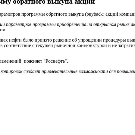
мму обратного выкупа акций
араметров программы обратного выкупа (buyback) акций компан
ии параметров программы приобретения на открытом рынке акц
нии.
нках нефти было принято решение об упрощении процедуры выку
в соответствие с текущей рыночной конъюнктурой и не затраги
зменений, поясняет "Роснефть".
ия котировок создает привлекательные возможности для повыш