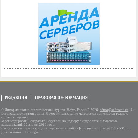
РЕДАКЦИЯ
ПРАВОВАЯ ИНФОРМАЦИЯ
© Информационно-аналитический журнал "Нефть России", 2026.
editor@neftrossii.ru
18+
Все права зарегистрированы. Любое использование материалов допускается только с
согласия редакции.
Зарегистрирован Федеральной службой по надзору в сфере связи и массовых
коммуникаций 30 апреля 2013 года.
Свидетельство о регистрации средства массовой информации – ЭЛ № ФС 77 - 53963.
Дизайн сайта – Exdesign.