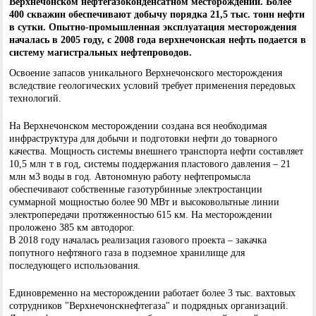
Верхнечонском нефтегазоконденсатном месторождении. Более
400 скважин обеспечивают добычу порядка 21,5 тыс. тонн нефти
в сутки. Опытно-промышленная эксплуатация месторождения
началась в 2005 году, с 2008 года верхнечонская нефть подается в
систему магистральных нефтепроводов.
Освоение запасов уникального Верхнечонского месторождения
вследствие геологических условий требует применения передовых
технологий.
На Верхнечонском месторождении создана вся необходимая
инфраструктура для добычи и подготовки нефти до товарного
качества. Мощность системы внешнего транспорта нефти составляет
10,5 млн т в год, системы поддержания пластового давления – 21
млн м3 воды в год. Автономную работу нефтепромысла
обеспечивают собственные газотурбинные электростанции
суммарной мощностью более 90 МВт и высоковольтные линии
электропередачи протяженностью 615 км. На месторождении
проложено 385 км автодорог.
В 2018 году началась реализация газового проекта – закачка
попутного нефтяного газа в подземное хранилище для
последующего использования.
Единовременно на месторождении работает более 3 тыс. вахтовых
сотрудников "Верхнечонскнефтегаза" и подрядных организаций.