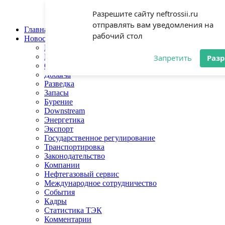
Jump to Navigation
Разрешите сайту neftrossii.ru
отправлять вам уведомления на
Главная
рабочий стол
Новости
Нефть
Газ
Запретить
Раз
Отрасль
Добыча
Разведка
Запасы
Бурение
Downstream
Энергетика
Экспорт
Государственное регулирование
Транспортировка
Законодательство
Компании
Нефтегазовый сервис
Международное сотрудничество
События
Кадры
Статистика ТЭК
Комментарии