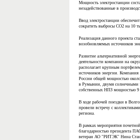
Мощность электростанции соста
незадействованные в производс
Ввод электростанции обеспечит
сократить выбросы СО2 на 10 т
Реализация данного проекта ст
возобновляемых источников эне
Развитие альтернативной энерг
деятельности компании на ок
располагает крупным портфеле
источников энергии. Компания 
России общей мощностью около
в Румынии, двумя солнечными 
собственных НПЗ мощностью 9 
В ходе рабочей поездки в Волг
провели встречу с коллектива
региона.
В рамках мероприятия почетной
благодарностью президента ПА
ветеран АО "РИТЭК" Нина Стано