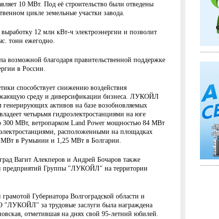
вляет 10 МВт. Под её строительство были отведены
твенном цикле земельные участки завода.
 выработку 12 млн кВт-ч электроэнергии и позволит
ыс. тонн ежегодно.
ала возможной благодаря правительственной поддержке
ргии в России.
етики способствует снижению воздействия
ружающую среду и диверсификации бизнеса. ЛУКОЙЛ
м генерирующих активов на базе возобновляемых
владеет четырьмя гидроэлектростанциями на юге
 300 МВт, ветропарком Land Power мощностью 84 МВт
электростанциями, расположенными на площадках
МВт в Румынии и 1,25 МВт в Болгарии.
оград Вагит Алекперов и Андрей Бочаров также
ми предприятий Группы "ЛУКОЙЛ" на территории
 грамотой Губернатора Волгоградской области и
О "ЛУКОЙЛ" за трудовые заслуги была награждена
вская, отметившая на днях свой 95-летний юбилей.