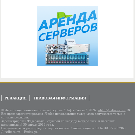
РЕДАКЦИЯ
ПРАВОВАЯ ИНФОРМАЦИЯ
© Информационно-аналитический журнал "Нефть России", 2026.
editor@neftrossii.ru
18+
Все права зарегистрированы. Любое использование материалов допускается только с
согласия редакции.
Зарегистрирован Федеральной службой по надзору в сфере связи и массовых
коммуникаций 30 апреля 2013 года.
Свидетельство о регистрации средства массовой информации – ЭЛ № ФС 77 - 53963.
Дизайн сайта – Exdesign.