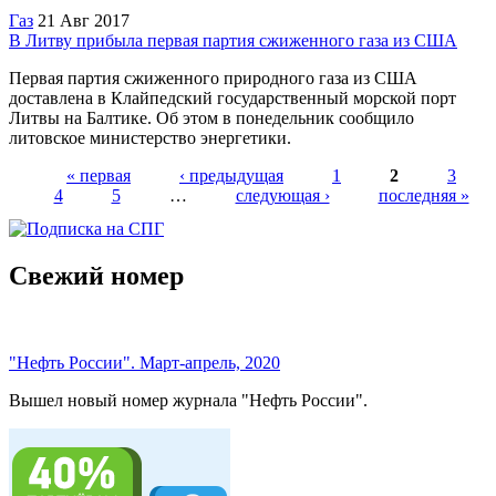
Газ
21 Авг 2017
В Литву прибыла первая партия сжиженного газа из США
Первая партия сжиженного природного газа из США
доставлена в Клайпедский государственный морской порт
Литвы на Балтике. Об этом в понедельник сообщило
литовское министерство энергетики.
« первая
‹ предыдущая
1
2
3
4
5
…
следующая ›
последняя »
Страницы
Свежий номер
"Нефть России". Март-апрель, 2020
Вышел новый номер журнала "Нефть России".