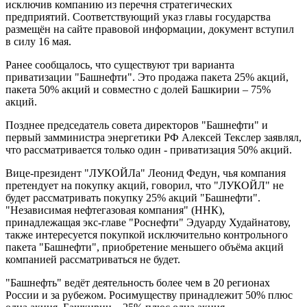
исключив компанию из перечня стратегических
предприятий. Соответствующий указ главы государства
размещён на сайте правовой информации, документ вступил
в силу 16 мая.
Ранее сообщалось, что существуют три варианта
приватизации "Башнефти". Это продажа пакета 25% акций,
пакета 50% акций и совместно с долей Башкирии – 75%
акций.
Позднее председатель совета директоров "Башнефти" и
первый замминистра энергетики РФ Алексей Текслер заявлял,
что рассматривается только один - приватизация 50% акций.
Вице-президент "ЛУКОЙЛа" Леонид Федун, чья компания
претендует на покупку акций, говорил, что "ЛУКОЙЛ" не
будет рассматривать покупку 25% акций "Башнефти".
"Независимая нефтегазовая компания" (ННК),
принадлежащая экс-главе "Роснефти" Эдуарду Худайнатову,
также интересуется покупкой исключительно контрольного
пакета "Башнефти", приобретение меньшего объёма акций
компанией рассматриваться не будет.
"Башнефть" ведёт деятельность более чем в 20 регионах
России и за рубежом. Росимуществу принадлежит 50% плюс