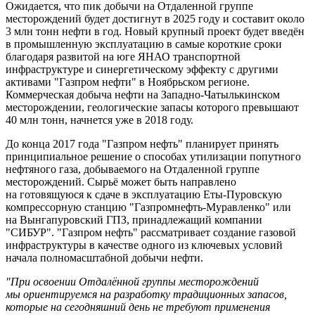
Ожидается, что пик добычи на Отдаленной группе
месторождений будет достигнут в 2025 году и составит около
3 млн тонн нефти в год. Новый крупный проект будет введён
в промышленную эксплуатацию в самые короткие сроки
благодаря развитой на юге ЯНАО транспортной
инфраструктуре и синергетическому эффекту с другими
активами "Газпром нефти" в Ноябрьском регионе.
Коммерческая добыча нефти на Западно-Чатылькинском
месторождении, геологические запасы которого превышают
40 млн тонн, начнется уже в 2018 году.
До конца 2017 года "Газпром нефть" планирует принять
принципиальное решение о способах утилизации попутного
нефтяного газа, добываемого на Отдаленной группе
месторождений. Сырьё может быть направлено
на готовящуюся к сдаче в эксплуатацию Еты-Пуровскую
компрессорную станцию "Газпромнефть-Муравленко" или
на Вынгапуровский ГПЗ, принадлежащий компании
"СИБУР". "Газпром нефть" рассматривает создание газовой
инфраструктуры в качестве одного из ключевых условий
начала полномасштабной добычи нефти.
"При освоении Отдалённой группы месторождений
мы ориентируемся на разработку традиционных запасов,
которые на сегодняшний день не требуют применения