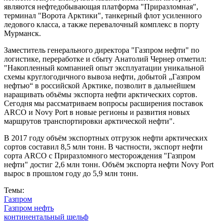
являются нефтедобывающая платформа "Приразломная",
терминал "Ворота Арктики", танкерный флот усиленного
ледового класса, а также перевалочный комплекс в порту
Мурманск.
Заместитель генерального директора "Газпром нефти" по
логистике, переработке и сбыту Анатолий Чернер отметил:
"Накопленный компанией опыт эксплуатации уникальной
схемы круглогодичного вывоза нефти, добытой „Газпром
нефтью“ в российской Арктике, позволит в дальнейшем
наращивать объёмы экспорта нефти арктических сортов.
Сегодня мы рассматриваем вопросы расширения поставок
ARCO и Novy Port в новые регионы и развития новых
маршрутов транспортировки арктической нефти".
В 2017 году объём экспортных отгрузок нефти арктических
сортов составил 8,5 млн тонн. В частности, экспорт нефти
сорта ARCO с Приразломного месторождения "Газпром
нефти" достиг 2,6 млн тонн. Объём экспорта нефти Novy Port
вырос в прошлом году до 5,9 млн тонн.
Темы:
Газпром
Газпром нефть
континентальный шельф