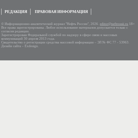
РЕДАКЦИЯ
ПРАВОВАЯ ИНФОРМАЦИЯ
© Информационно-аналитический журнал "Нефть России", 2026.
editor@neftrossii.ru
18+
Все права зарегистрированы. Любое использование материалов допускается только с
согласия редакции.
Зарегистрирован Федеральной службой по надзору в сфере связи и массовых
коммуникаций 30 апреля 2013 года.
Свидетельство о регистрации средства массовой информации – ЭЛ № ФС 77 - 53963.
Дизайн сайта – Exdesign.