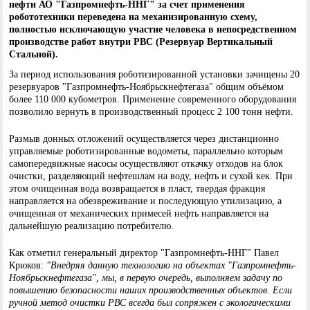
нефти АО "Газпромнефть-ННГ" за счет применения
робототехники переведена на механизированную схему,
полностью исключающую участие человека в непосредственном
производстве работ внутри РВС (Резервуар Вертикальный
Стальной).
За период использования роботизированной установки зачищены 20
резервуаров "Газпромнефть-Ноябрьскнефтегаза" общим объёмом
более 110 000 кубометров. Применение современного оборудования
позволило вернуть в производственный процесс 2 100 тонн нефти.
Размыв донных отложений осуществляется через дистанционно
управляемые роботизированные водометы, параллельно которым
самопередвижные насосы осуществляют откачку отходов на блок
очистки, разделяющий нефтешлам на воду, нефть и сухой кек. При
этом очищенная вода возвращается в пласт, твердая фракция
направляется на обезвреживание и последующую утилизацию, а
очищенная от механических примесей нефть направляется на
дальнейшую реализацию потребителю.
Как отметил генеральный директор "Газпромнефть-ННГ" Павел
Крюков:
"Внедряя данную технологию на объектах "Газпромнефть-
Ноябрьскнефтегаза", мы, в первую очередь, выполняем задачу по
повышению безопасности наших производственных объектов. Если
ручной метод очистки РВС всегда был сопряжен с экологическими