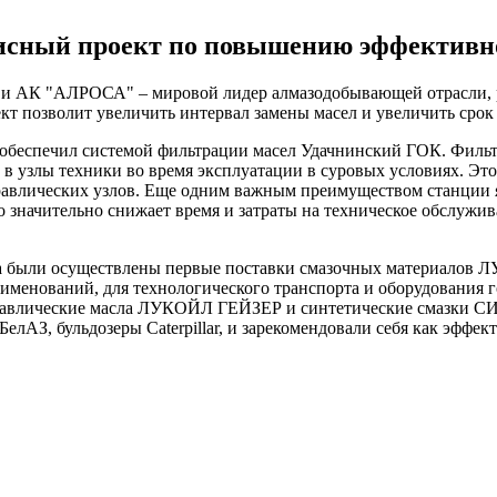
сный проект по повышению эффективн
АК "АЛРОСА" – мировой лидер алмазодобывающей отрасли, ре
т позволит увеличить интервал замены масел и увеличить срок
обеспечил системой фильтрации масел Удачнинский ГОК. Фильт
 в узлы техники во время эксплуатации в суровых условиях. Эт
равлических узлов. Еще одним важным преимуществом станции я
 что значительно снижает время и затраты на техническое обслу
гда были осуществлены первые поставки смазочных материалов
наименований, для технологического транспорта и оборудовани
дравлические масла ЛУКОЙЛ ГЕЙЗЕР и синтетические смазки
БелАЗ, бульдозеры Caterpillar, и зарекомендовали себя как эфф