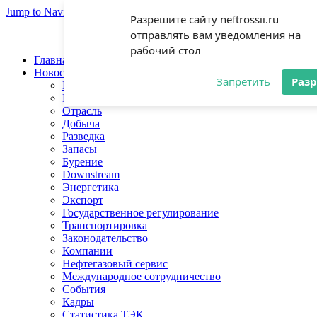
Jump to Navigation
Разрешите сайту neftrossii.ru
отправлять вам уведомления на
рабочий стол
Главная
Новости
Запретить
Раз
Нефть
Газ
Отрасль
Добыча
Разведка
Запасы
Бурение
Downstream
Энергетика
Экспорт
Государственное регулирование
Транспортировка
Законодательство
Компании
Нефтегазовый сервис
Международное сотрудничество
События
Кадры
Статистика ТЭК