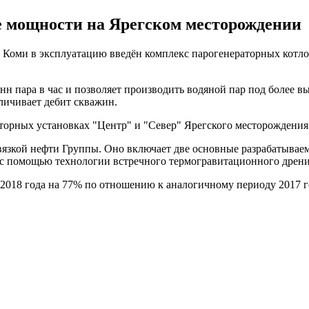
мощности на Ярегском месторождении
 Коми в эксплуатацию введён комплекс парогенераторных котло
нн пара в час и позволяет производить водяной пар под более 
личивает дебит скважин.
торных установках "Центр" и "Север" Ярегского месторождения
язкой нефти Группы. Оно включает две основные разрабатываем
 с помощью технологии встречного термогравитационного дрен
018 года на 77% по отношению к аналогичному периоду 2017 год