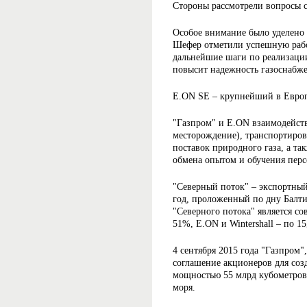
Стороны рассмотрели вопросы со
Особое внимание было уделено 
Шефер отметили успешную рабо
дальнейшие шаги по реализации
повысит надежность газоснабже
E.ON SE – крупнейший в Европ
"Газпром" и E.ON взаимодейст
месторождение), транспортиров
поставок природного газа, а та
обмена опытом и обучения перс
"Северный поток" – экспортный
год, проложенный по дну Балти
"Северного потока" является с
51%, E.ON и Wintershall – по 1
4 сентября 2015 года "Газпром
cоглашение акционеров для соз
мощностью 55 млрд кубометров 
моря.