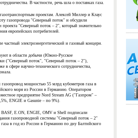
трудничества. В частности, речь шла о поставках газа.
газотранспортным проектам. Алексей Миллер и Клаус
ту газопровода "Северный поток" и обсудили
 проекта "Северный поток – 2", который значительно
ния европейских потребителей.
е частный электроэнергетический и газовый концерн.
вуют в области добычи (Южно-Русское
ки ("Северный поток", "Северный поток – 2"),
кже в сфере научно-технического сотрудничества,
онала.
 газопровод мощностью 55 млрд кубометров газа в
йского моря из России в Германию. Оператором
овместное предприятие Nord Stream AG ("Газпром" –
5,5%, ENGIE и Gasunie – по 9%).
", BASF, E.ON, ENGIE, OMV и Shell подписали
дания газопроводной системы "Северный поток – 2"
газа в год из России в Германию по дну Балтийского