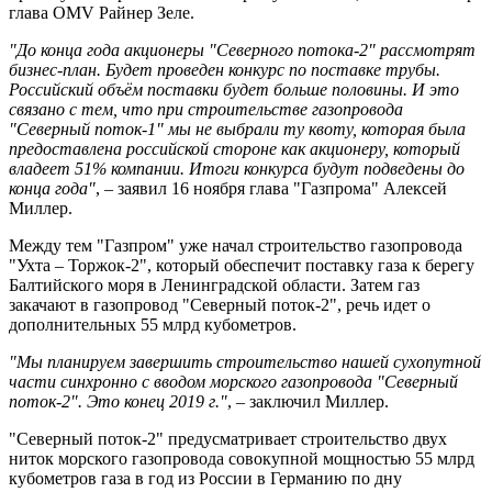
глава OMV Райнер Зеле.
"До конца года акционеры "Северного потока-2" рассмотрят
бизнес-план. Будет проведен конкурс по поставке трубы.
Российский объём поставки будет больше половины. И это
связано с тем, что при строительстве газопровода
"Северный поток-1" мы не выбрали ту квоту, которая была
предоставлена российской стороне как акционеру, который
владеет 51% компании. Итоги конкурса будут подведены до
конца года"
, – заявил 16 ноября глава "Газпрома" Алексей
Миллер.
Между тем "Газпром" уже начал строительство газопровода
"Ухта – Торжок-2", который обеспечит поставку газа к берегу
Балтийского моря в Ленинградской области. Затем газ
закачают в газопровод "Северный поток-2", речь идет о
дополнительных 55 млрд кубометров.
"Мы планируем завершить строительство нашей сухопутной
части синхронно с вводом морского газопровода "Северный
поток-2". Это конец 2019 г."
, – заключил Миллер.
"Северный поток-2" предусматривает строительство двух
ниток морского газопровода совокупной мощностью 55 млрд
кубометров газа в год из России в Германию по дну