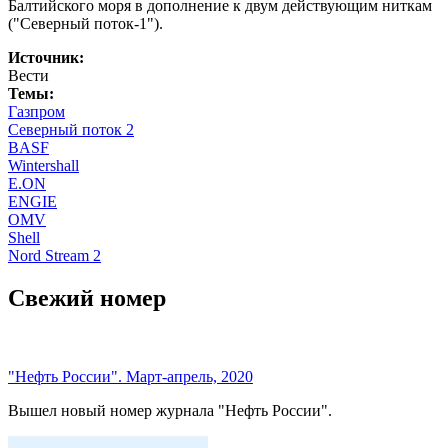
Балтийского моря в дополнение к двум действующим ниткам
("Северный поток-1").
Источник:
Вести
Темы:
Газпром
Северный поток 2
BASF
Wintershall
E.ON
ENGIE
OMV
Shell
Nord Stream 2
Свежий номер
"Нефть России". Март-апрель, 2020
Вышел новый номер журнала "Нефть России".