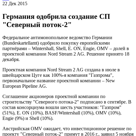
22 Дек 2015
Германия одобрила создание СП
"Северный поток-2"
Федеральное антимонопольное ведомство Германии
(Bundeskartellamt) одобрило покупку европейскими
партнёрами – Wintershall, Shell, E. ON, Engie, OMV – долей в
проектной компании Nord Stream 2 AG. Решение принято 18
декабря.
Проектная компания Nord Stream 2 AG создана в июле в
швейцарском Цуге как 100%-я компания "Газпрома",
первоначальное название проектной компании – New
European Pipeline AG.
Соглашение акционеров проектной компании по
строительству "Северного потока-2" подписано в сентябре. В
состав консорциума вошли шесть участников: "Газпром"
(51%), E. ON (10%), BASF/Wintershall (10%), OMV (10%),
Engie (9%) и Shell (10%).
Австрийская OMV ожидает, что инвестиционное решение по
проекту "Северный поток-2" примут в 2016 г., заявил 5 ноября